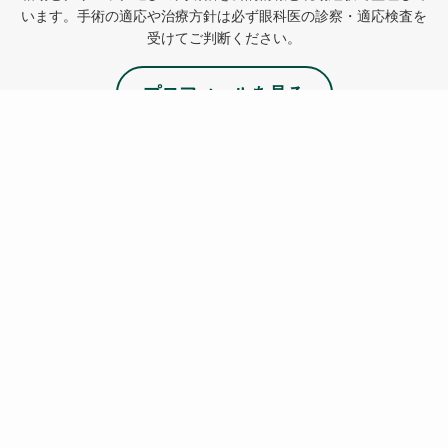
います。手術の適応や治療方針は必ず眼科医の診察・適応検査を
受けてご判断ください。
プロフィールを見る
NEW
新着記事
低濃度アトロピンの効果と副作用｜子どもの近視
進行を点眼で抑える仕組みと費用
8月 1, 2026