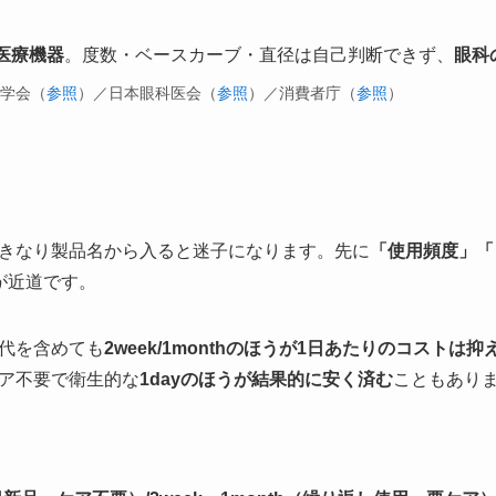
医療機器
。度数・ベースカーブ・直径は自己判断できず、
眼科
ズ学会（
参照
）／日本眼科医会（
参照
）／消費者庁（
参照
）
きなり製品名から入ると迷子になります。先に
「使用頻度」「
が近道です。
代を含めても
2week/1monthのほうが1日あたりのコストは
ア不要で衛生的な
1dayのほうが結果的に安く済む
こともあり