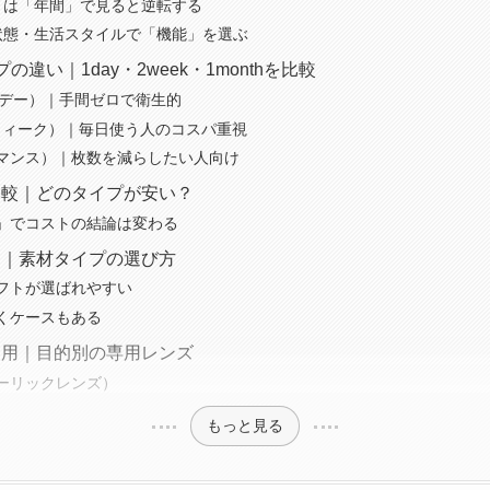
トは「年間」で見ると逆転する
状態・生活スタイルで「機能」を選ぶ
の違い｜1day・2week・1monthを比較
ワンデー）｜手間ゼロで衛生的
2ウィーク）｜毎日使う人のコスパ重視
（1マンス）｜枚数を減らしたい人向け
比較｜どのタイプが安い？
」でコストの結論は変わる
ド｜素材タイプの選び方
フトが選ばれやすい
くケースもある
両用｜目的別の専用レンズ
ーリックレンズ）
もっと見る