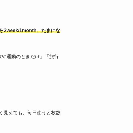
2week/1month、たまにな
週末や運動のときだけ」「旅行
安く見えても、毎日使うと枚数