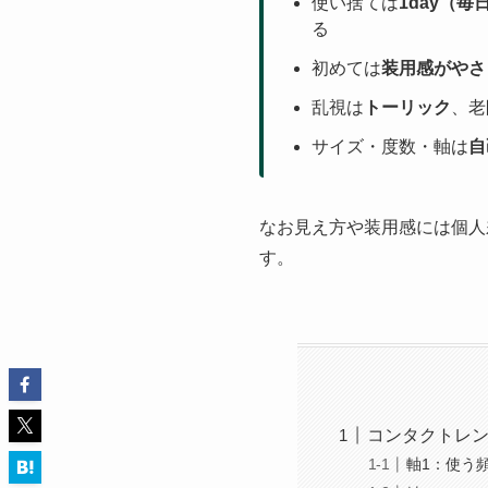
使い捨ては
1day（毎
る
初めては
装用感がやさ
乱視は
トーリック
、老
サイズ・度数・軸は
自
なお見え方や装用感には個人
す。
コンタクトレン
軸1：使う