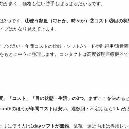
類が多く、価格も使い勝手もばらばらだからです。
は3つです。
①使う頻度（毎日か、時々か）②コスト ③目の状
イプはかなり見えてきます。
イプの違い・年間コストの比較・ソフト/ハードや乱視用/遠近
をもとに中立に整理します。コンタクトは高度管理医療機器で
度」「コスト」「目の状態・生活」の3つ
。まずここを決める
/1monthのほうが年間コストは安い
。週数回・不定期なら1day
たまに使う人は
1dayソフトが無難
。乱視・遠近両用は専用レン