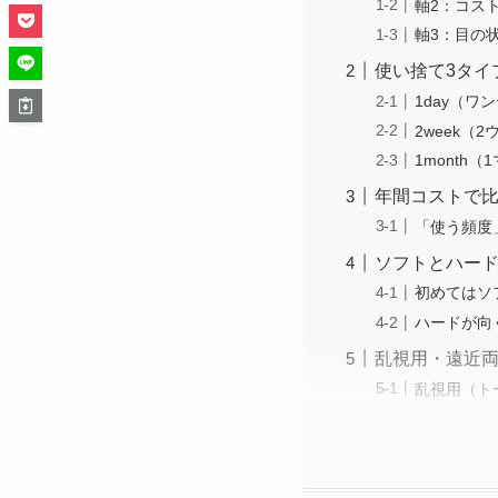
軸2：コス
軸3：目の
使い捨て3タイプ
1day（
2week（
1month
年間コストで
「使う頻度
ソフトとハー
初めてはソ
ハードが向
乱視用・遠近
乱視用（ト