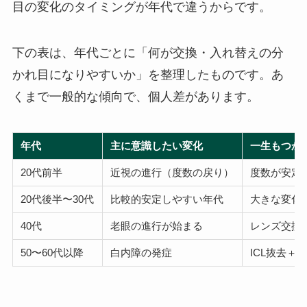
目の変化のタイミングが年代で違うからです。
下の表は、年代ごとに「何が交換・入れ替えの分
かれ目になりやすいか」を整理したものです。あ
くまで一般的な傾向で、個人差があります。
年代
主に意識したい変化
一生もつか
20代前半
近視の進行（度数の戻り）
度数が安定
20代後半〜30代
比較的安定しやすい年代
大きな変化
40代
老眼の進行が始まる
レンズ交換
50〜60代以降
白内障の発症
ICL抜去