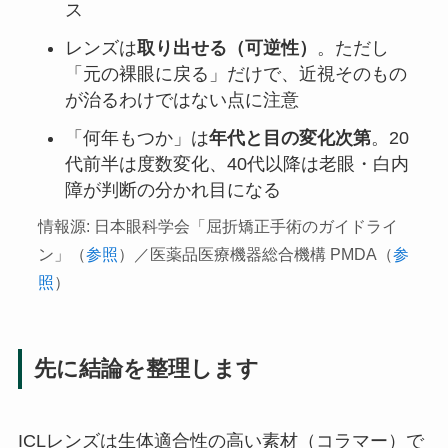
ス
レンズは
取り出せる（可逆性）
。ただし
「元の裸眼に戻る」だけで、近視そのもの
が治るわけではない点に注意
「何年もつか」は
年代と目の変化次第
。20
代前半は度数変化、40代以降は老眼・白内
障が判断の分かれ目になる
情報源: 日本眼科学会「屈折矯正手術のガイドライ
ン」（
参照
）／医薬品医療機器総合機構 PMDA（
参
照
）
先に結論を整理します
ICLレンズは生体適合性の高い素材（コラマー）で