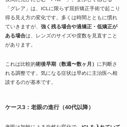
「グレア」は、ICLに限らず屈折矯正手術で起こり
得る見え方の変化です。多くは時間とともに慣れ
ていきますが、
強く残る場合や過矯正・低矯正が
ある場合
は、レンズのサイズや度数を見直すこと
があります。
これは比較的
術後早期（数週〜数ヶ月）
に判断さ
れる調整です。気になる症状は早めに主治医へ相
談するのが基本です。
ケース3：老眼の進行（40代以降）
老眼は加齢による自然な変化で、
ICLを入れていて