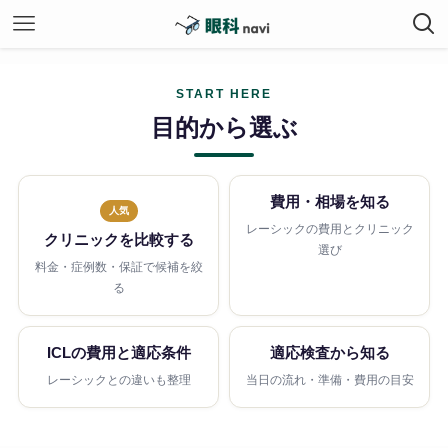
START HERE
目的から選ぶ
費用・相場を知る
人気
レーシックの費用とクリニック
クリニックを比較する
選び
料金・症例数・保証で候補を絞
る
ICLの費用と適応条件
適応検査から知る
レーシックとの違いも整理
当日の流れ・準備・費用の目安